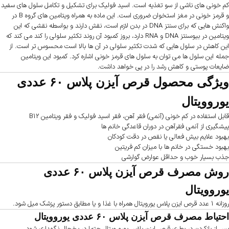
کم خونی های ناشی از سو تغذیه است. اسید فولیک برای تشکیل و تکامل سلول های سفید
و قرمز خونی در مغز استخوان ضروری است. این ماده به همراه ویتامین های گروه B در
واکنش هایی که برای سنتز DNA در بدن لازم است، نقش دارند و بواسطه نقشی که این
ویتامین در بیوسنتز DNA و RNA دارد، بروز کمبود آن روند تکثیر سلولی را کند می کند که
این کاهش در سلول هایی که شدت تکثیر سلولی در آن ها بالا است محسوس تر است. از
جمله این سلول ها می توان به سلول های قرمز خونی اشاره کرد. کمبود این ویتامین
ضایعات پوستی و کاهش رشد را در پی خواهد داشت.
ویژگی محصول قرص آیزن پلاس ۶۰ عددی
یوروویتال
قابل استفاده در کم خونی (آنمی) فقر آهن، فقر اسید فولیک و فقر ویتامین B12
پیشگیری از آنمی فقرآهن در دوران قاعدگی خانم ها
بهبود علایم بیش فعالی یا نقص در دقت کودکان
بهبود خستگی در خانم ها با میزان کم فریتین
جذب بسیار خوب و حداقل عوارض گوارشی
روش مصرف قرص آیزن پلاس ۶۰ عددی
یوروویتال
روزانه 1 عدد قرص ایزن پلاس یورویتال همراه با غذا و یا مطابق دستور پزشک میل شود.
احتیاط مصرف قرص آیزن پلاس ۶۰ عددی یوروویتال