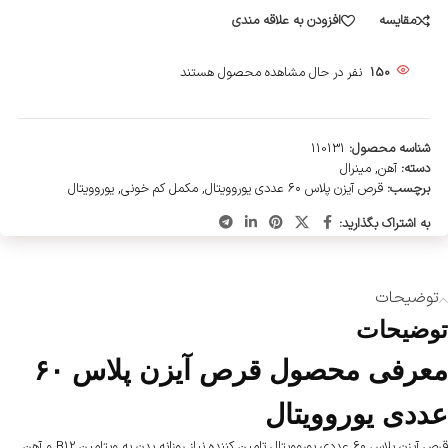
مقایسه
افزودن به علاقه مندی
150
نفر در حال مشاهده محصول هستند
شناسه محصول:
110131
دسته:
آهن
,
مینرال
برچسب:
قرص آیزن پلاس ۶۰ عددی یوروویتال
,
مکمل کم خونی
,
یوروویتال
به اشتراک بگذارید:
توضیحات
توضیحات
معرفی محصول قرص آیزن پلاس ۶۰
عددی یوروویتال
قرص آیزن پلاس ۶۰ عددی یوروویتال تامین کننده نیاز روزانه بدن به ویتامین B12 و آهن