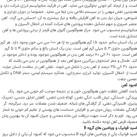
است، و از ایجاد کم خونی جلوگیری می نماید. آهن در فرآیند متابولیسم انرژی شرکت دارد و
همچنین نقش مهمی را در سیستم دفاعی بدن ایفا می نماید. خصوصا در دوران بارداری و
شیردهی، میزان نیاز بدن به آهن افزایش یافته و نیاز بیشتری به آن، احساس می گردد. آهن
عنصر ضروری و مهم تشکیل دهنده پروتئین های شرکت کننده در انتقال اکسیژن و
متابولیسم محسوب می شود. مرکز هموگلوبین گلبول های قرمز از برخی پروتئین ها و آهن
تشکیل شده است.
در یک انسان سالم، حدود ۱۵ گرم هموگلوبین به ازا هر ۱۰۰ سی سی خون وجود دارد. هر گرم
هموگلوبین حاوی 5.3 میلی گرم آهن است. بدن یک انسان بالغ و سالم حاوی ۴ تا ۵ گرم
آهن است. حدود ۶۰ الی ۷۰ درصد اهن بدن در هموگلوبین موجود بوده و ذخایر موجود در
کبد، طحال و مغز استخوان بزرگترین منبع آهن بعد از هموگلوبین در بدن می باشند که
حدود ۳۰ الی ۳۵ درصد از آهن بدن را شامل می شوند. نقش آهن در سلامت انسان عبارت
است از: انتقال اکسیژن، تولید انرژی، سم زدایی، عملکرد سیستم ایمنی، سنتز DNA و تکامل
عصبی جفت
کمبود آهن
باعث کاهش غلظت خون هموگلوبین خون و در نتیجه موجب کم خونی می شود. رنگ
پریدگی، خستگی، تپش قلب، تنگی نفس، کوتاه شدن تنفس، کاهش تمایل جنسی، تحریک
پذیری، افسردگی ذهنی، گر گرفتگی های شبانه، ضعیف شدن عضلات، سر درد، سرگیجه، گر
گرفتگی عضلات، ریزش موی سر و افزایش حساست های پوستی از علایم کم خونی به شمار
می رود. لازم به ذکر است جهت دریافت این ماده معدنی و جبران کمبود آن به بهترین زمان
مصرف قرص آهن توجه داشته باشید.
اسید فولیک و ویتامین های گروه B
اسید فولیک یکی از ویتامین های گروه B محسوب می شود که کمبود آن یکی از دلایل بروز