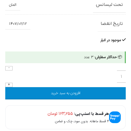
تحت لیسانس
المان
تاریخ انقضا
1407/02/12
موجود در انبار
📦
حداکثر سفارش:
3 عدد
افزودن به سبد خرید
هر قسط با اسنپ‌پی:
۱۲۳,۲۵۵
تومان
۴ قسط ماهانه. بدون سود، چک و ضامن.