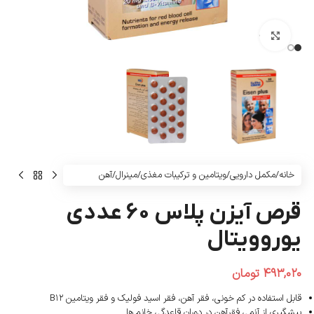
بزرگنمایی تصویر
خانه
/
مکمل دارویی
/
ویتامین و ترکیبات مغذی
/
مینرال
/
آهن
قرص آیزن پلاس ۶۰ عددی
یوروویتال
۴۹۳,۰۲۰
تومان
قابل استفاده در کم خونی، فقر آهن، فقر اسید فولیک و فقر ویتامین B۱۲
پیشگیری از آنمی فقرآهن در دوران قاعدگی خانم ها