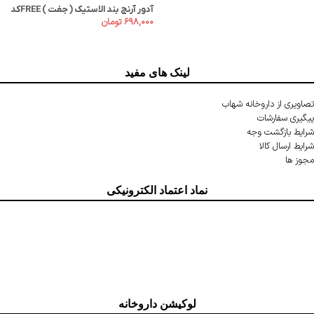
آدور آرنج بند الاستيک ( جفت ) FREEکد
۶۹۸,۰۰۰
تومان
210030
لینک های مفید
تصاویری از داروخانه شهاب
پیگیری سفارشات
شرایط بازگشت وجه
شرایط ارسال کالا
مجوز ها
نماد اعتماد الکترونیکی
لوکیشن داروخانه