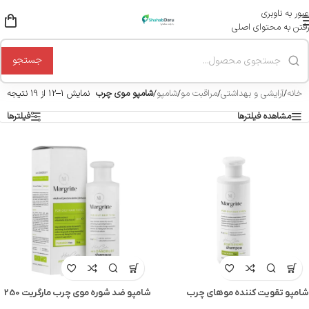
عبور به ناوبری
رفتن به محتوای اصلی
جستجو
خانه
/
آرایشی و بهداشتی
/
مراقبت مو
/
شامپو
/
شامپو موی چرب
نمایش 1–12 از 19 نتیجه
مشاهده فیلترها
فیلترها
شامپو تقویت کننده موهای چرب
شامپو ضد شوره موی چرب مارگریت 250
مارگریت 250 میل
میل