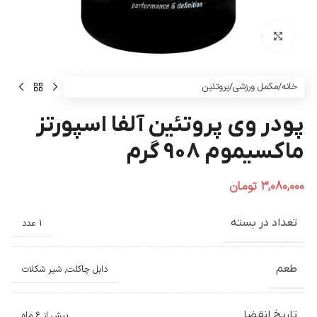
بزرگنمایی تصویر
خانه
/
مکمل ورزشی
/
پروتئین
پودر وی پروتئین آلفا اسپورتز
ماکسیموم 908 گرم
۳,۰۸۰,۰۰۰
تومان
تعداد در بسته
1 عدد
طعم
دابل چاکلت
,
شیر شکلات
تاریخ انقضا
بیش از 6 ماه