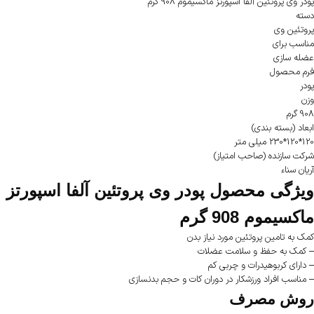
پودر وی پروتئین آلفا اسپورتز ماکسیموم 908 گرم
دسته
پروتئین وی
مناسب برای
عضله سازی
فرم محصول
پودر
وزن
908 گرم
ابعاد (بسته بندی)
120*120*230 میلی متر
شرکت سازنده (صاحب امتیاز)
آریان سناء
ویژگی محصول پودر وی پروتئین آلفا اسپورتز
ماکسیموم 908 گرم
کمک به تامین پروتئین مورد نیاز بدن
– کمک به حفظ و سلامت عضلات
– دارای کربوهیدرات و چربی کم
– مناسب افراد ورزشکار در دوران کات و حجم بدنسازی
روش مصرف