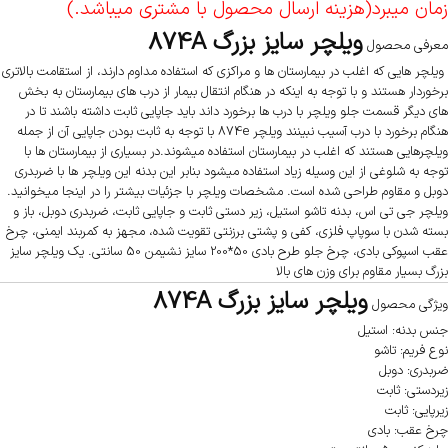
زمان میبرد
(هزینه ارسال محصول با مشتری میباشد.)
ویلچر سایز بزرگ 874A
معرفی محصول
ویلچر هایی که اغلب در بیمارستان ها و مراکزی که استفاده مداوم دارند، از استقامت بالاتری
برخوردار هستند و با توجه به اینکه در هنگام انتقال بیمار از درب های بیمارستان به بخش
های دیگر قسمت جلو ویلچر با درب ها برخورد داند باید جاپایی ثابت داشته باشند تا در
هنگام برخورد با درب آسیب نبینند ویلچر 874e با توجه به ثابت بودن جاپایی آن از جمله
ویلچرهایی هستند که اغلب در بیمارستان استفاده میشوند.در بسیاری از بیمارستان ها با
توجه به شلوغی از این وسیله زیاد استفاده میشود بنابر این بدنه این ویلچر ها با ضربدری
دوبل و مقاوم طراحی شده است. مشخصات ویلچر با جزئیات بیشتر را در اینجا میخوانید.
ویلچر جی تی اس، بدنه تاشو استیل، زیر دستی ثابت و جاپایی ثابت، ضربدری دوبل، باز و
بسته شدن با سوپاپ فلزی، کفی و پشتی برزنتی تقویت شده، مجهز به کمربند ایمنی، چرخ
عقب اسپوکی بادی، چرخ جلو طرح بادی 50*200 سایز نشیمن 50 سانتی. یک ویلچر سایز
بزرگ بسیار مقاوم برای وزن های بالا
ویلچر سایز بزرگ 874A
ویژگی محصول
جنس بدنه:
استیل
نوع فریم:
تاشو
ضربدری:
دوبل
زیردستی:
ثابت
زیرپایی:
ثابت
چرخ عقب:
بادی