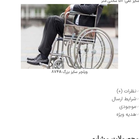
سایز کفی:
50 سانتی متر
ویلچر سایز بزرگ 874A
نظرات (0)
شرایط ارسال
موجودی
هدیه ویژه
محصولات مشابه