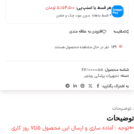
هر قسط با اسنپ‌پی:
۵,۱۵۴,۵۰۰
تومان
۴ قسط ماهانه. بدون سود، چک و ضامن.
مقایسه
افزودن به علاقه مندی
131
نفر در حال مشاهده محصول هستند
شناسه محصول:
EX-10000055
دسته:
تجهیزات پزشکی
,
ویلچر
به اشتراک بگذارید:
توضیحات
توضیحات
⇐توجه : آماده سازی و ارسال این محصول 5تا7 روز کاری