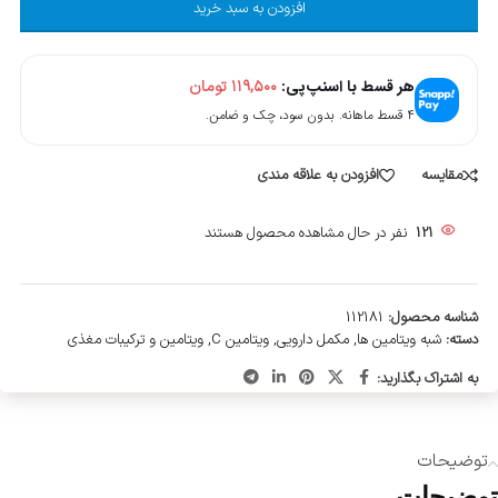
افزودن به سبد خرید
هر قسط با اسنپ‌پی:
۱۱۹,۵۰۰
تومان
۴ قسط ماهانه. بدون سود، چک و ضامن.
مقایسه
افزودن به علاقه مندی
121
نفر در حال مشاهده محصول هستند
شناسه محصول:
112181
دسته:
شبه ویتامین ها
,
مکمل دارویی
,
ویتامین C
,
ویتامین و ترکیبات مغذی
به اشتراک بگذارید:
توضیحات
توضیحات