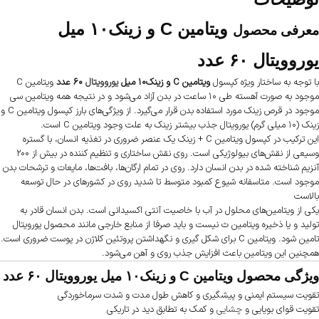
ویتامین C و زینک۱۰ میل
معرفی محصول
یوروویتال ۶۰ عدد
با توجه به ساختار ویژه کپسول
ویتامین C و زینک۱۰ میل
یوروویتال
۶۰ عدد
ویتامین C
موجود به صورت آهسته طی ۱۰ ساعت در بدن آزاد می‌شود و در نتیجه همه ویتامین سی
موجود در قرص زینک مورد استفاده بدن قرار می‌گیرد. از ویژگی‌های بارز کپسول ویتامین C و
زینک (۱۰ میلی گرم) یورویتال جذب بیشتر زینک به علت وجود ویتامین C است.
این ترکیب در کپسول ویتامین C + زینک یک عنصر ضروری در تغذیه انسان، با گستره
وسیعی از نقش‌های بیولوژیکی است. روی نقش ساختاری و تنظیم کننده در بیش از ۲۰۰
آنزیم شناخته شده در بدن انسان دارد. روی در تمام ارگان‌ها، بافت‌ها، مایعات و ترشحات بدن
موجود است. متاسفانه شیوع کمبود متوسط تا شدید روی در کشورهای در حال توسعه
بالاست
یکی از ویتامین‌های محلول در آب با خاصیت آنتی اکسیدانی است. بدن انسان قادر به
تولید و یا ذخیره ویتامین ث نیست و باید صرفا از منابع خارجی مانند محصول یورویتال
تامین شود. ویتامین C برای شکل گیری و نگهداشتن پروتئین کلاژن در پوست ضروری است.
همچنین این ویتامین باعث افزایش جذب روی و آهن می‌شود.
ویژگی محصول ویتامین C و زینک۱۰ میل یوروویتال ۶۰ عدد
تقویت سیستم ایمنی و پیشگیری و کاهش طول مدت و شدت سرماخوردگی
تقویت قوای بویایی و
چشایی
و کمک به تطابق دید در تاریکی