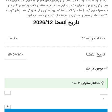
کپسول ویتامین C و زینک (۱۰ میلی گرم) یوروویتال حاوی ویتامین C به میزان ۳۰۰
میلی گرم و روی به میزان ۱۰ میلی گرم است. وجود مقادیر کافی ویتامین C در بدن
با مصرف این کپسول‌ها می‌تواند به هنگام بروز استرس‌های فیزیکی به عنوان تقویت
کننده و عامل اطمینان بخش در سیستم ایمنی بدن محسوب شود.
تاریخ انقضا 2026/12
تعداد در بسته
60 عدد
تاریخ انقضا
1405/09/10
موجود در انبار
📦
حداکثر سفارش:
3 عدد