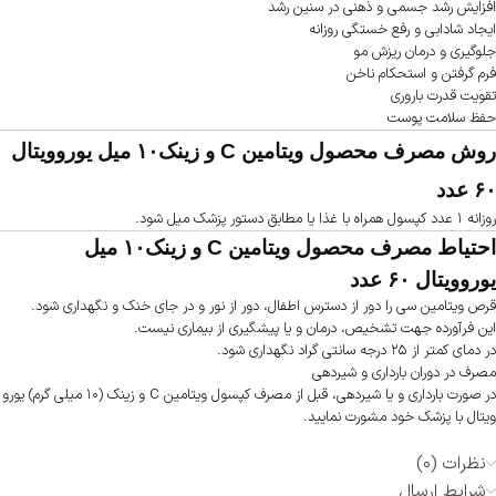
افزایش رشد جسمی و ذهنی در سنین رشد
ایجاد شادابی و رفع خستگی روزانه
جلوگیری و درمان ریزش مو
فرم گرفتن و استحکام ناخن
تقویت قدرت باروری
حفظ سلامت پوست
روش مصرف محصول ویتامین C و زینک۱۰ میل یوروویتال
۶۰ عدد
روزانه ۱ عدد کپسول همراه با غذا یا مطابق دستور پزشک میل شود.
احتیاط مصرف محصول ویتامین C و زینک۱۰ میل
یوروویتال ۶۰ عدد
قرص ویتامین سی را دور از دسترس اطفال، دور از نور و در جای خنک و نگهداری شود.
این فرآورده جهت تشخیص، درمان و یا پیشگیری از بیماری نیست.
در دمای کمتر از ۲۵ درجه سانتی گراد نگهداری شود.
مصرف در دوران بارداری و شیردهی
در صورت بارداری و یا شیردهی، قبل از مصرف کپسول ویتامین C و زینک (۱۰ میلی گرم) یورو
ویتال با پزشک خود مشورت نمایید.
نظرات (0)
شرایط ارسال