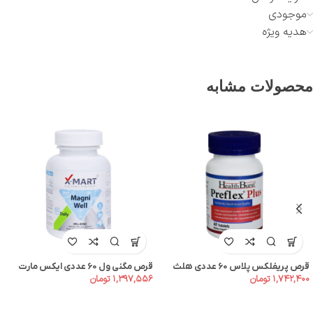
موجودی
هدیه ویژه
محصولات مشابه
قرص پریفلکس پلاس 60 عددی هلث
قرص مگنی ول 60 عددی ایکس مارت
۱,۳۹۷,۵۵۶
تومان
۱,۷۴۲,۴۰۰
تومان
برست