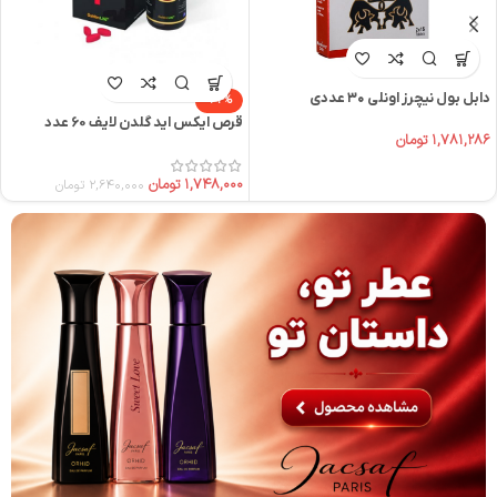
دابل بول نیچرز اونلی ۳۰ عددی
-34%
قرص ایکس اید گلدن لایف 60 عدد
۱,۷۸۱,۲۸۶
تومان
۱,۷۴۸,۰۰۰
تومان
۲,۶۴۰,۰۰۰
تومان