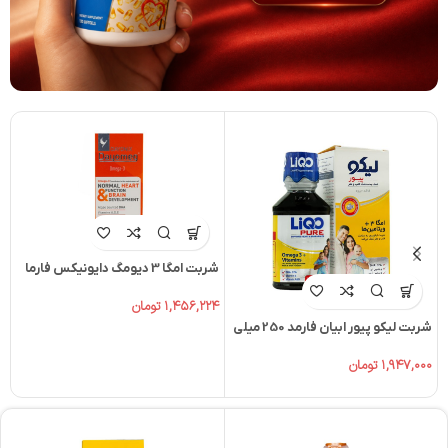
شربت امگا 3 دیومگ دایونیکس فارما
150 میل
۱,۴۵۶,۲۲۴
تومان
شربت لیکو پیور ابیان فارمد 250 میلی
شر
لیتر
۰۰
۱,۹۴۷,۰۰۰
تومان