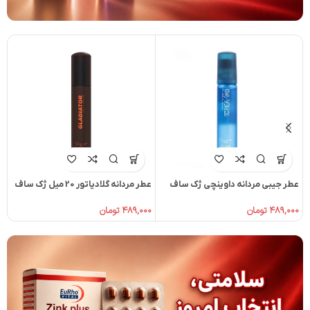
عطر جیبی مردانه داوینچی ژک ساف
عطر مردانه گلادياتور 20 ميل ژک ساف
ژک
22 میلی لیتر
۴۸۹,۰۰۰
تومان
۰
۴۸۹,۰۰۰
تومان