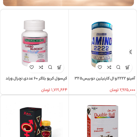
آمینو 2222 و ال کارنیتین دوبیس325
کپسول کربو بلاکر 60 عددی نچرال ورلد
عددی
۱,۷۲۱,۶۶۴
تومان
۲,۹۲۵,۰۰۰
تومان