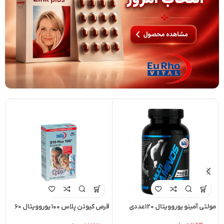
مولتی آمینو یوروویتال 120عددی
قرص کیوتن پلاس ۱۰۰ یوروویتال 60
عدد
ی