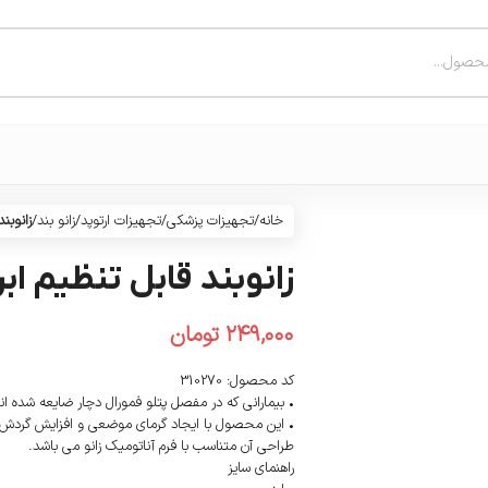
خانه
/
تجهیزات پزشکی
/
تجهیزات ارتوپد
/
زانو بند
/
زانوبن
زانوبند قابل تنظیم ا
۲۴۹,۰۰۰
تومان
کد محصول: 310270
• بیمارانی که در مفصل پتلو فمورال دچار ضایعه شده اند ن
• این محصول با ایجاد گرمای موضعی و افزایش گردش 
طراحی آن متناسب با فرم آناتومیک زانو می باشد.
راهنمای سایز