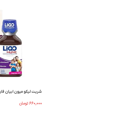
شربت لیکو میون ابیان فارمد 250 میلی 
۶۶۰,۰۰۰
تومان