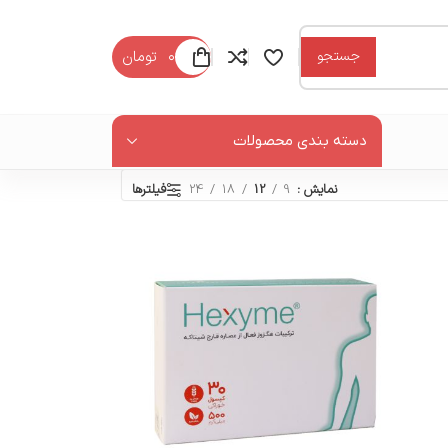
۰
تومان
جستجو
دسته بندی محصولات
فیلترها
نمایش
9
12
18
24